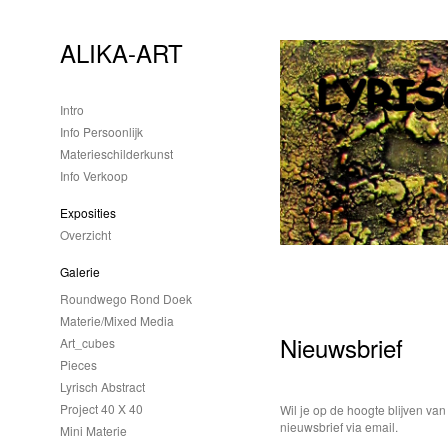
ALIKA-ART
Intro
Info Persoonlijk
Materieschilderkunst
Info Verkoop
Exposities
Overzicht
Galerie
Roundwego Rond Doek
Materie/mixed Media
Nieuwsbrief
Art_cubes
Pieces
Lyrisch Abstract
Project 40 X 40
Wil je op de hoogte blijven van
nieuwsbrief via email.
Mini Materie