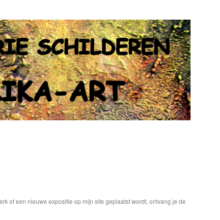
werk of een nieuwe expositie op mijn site geplaatst wordt, ontvang je de