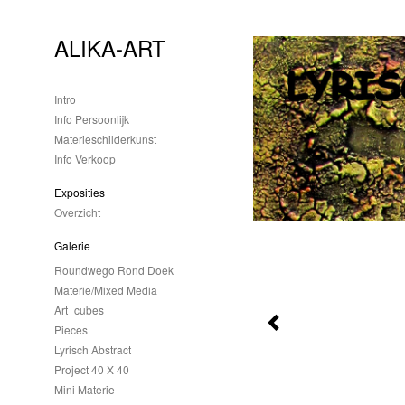
ALIKA-ART
Intro
Info Persoonlijk
Materieschilderkunst
Info Verkoop
Exposities
Overzicht
Galerie
Roundwego Rond Doek
Materie/mixed Media
Art_cubes
Pieces
Lyrisch Abstract
Project 40 X 40
Mini Materie