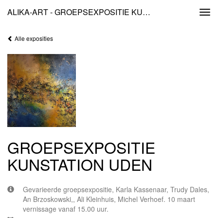
ALIKA-ART - GROEPSEXPOSITIE KUNSTATION UDEN
Togg
navi
Alle exposities
GROEPSEXPOSITIE
KUNSTATION UDEN
Gevarieerde groepsexpositie, Karla Kassenaar, Trudy Dales,
An Brzoskowski,, Ali Kleinhuis, Michel Verhoef. 10 maart
vernissage vanaf 15.00 uur.