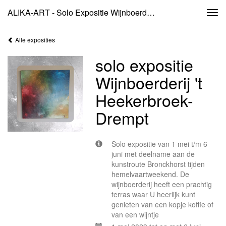
ALIKA-ART - Solo Expositie Wijnboerderij 't Heekerbroek- Drempt
Togg
navi
Alle exposities
solo expositie
Wijnboerderij 't
Heekerbroek-
Drempt
Solo expositie van 1 mei t/m 6
juni met deelname aan de
kunstroute Bronckhorst tijden
hemelvaartweekend. De
wijnboerderij heeft een prachtig
terras waar U heerlijk kunt
genieten van een kopje koffie of
van een wijntje