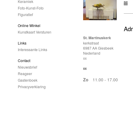
Keramiek
Foto-Kunst-Foto
Figuratief
Online Winkel
Ad
Kunstkaart Versturen
St. Martinuskerk
kerkstraat
Links
6987 AA Giesbeek
Interessante Links
Nederland
xx
Contact
Nieuwsbrief
xx
Reageer
Zo
11.00 - 17.00
Gastenboek
Privacyverklaring