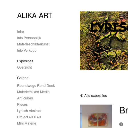
ALIKA-ART
Intro
Info Persoonlijk
Materieschilderkunst
Info Verkoop
Exposities
Overzicht
Galerie
Roundwego Rond Doek
Materie/mixed Media
Alle exposities
Art_cubes
Pieces
Br
Lyrisch Abstract
Project 40 X 40
Mini Materie