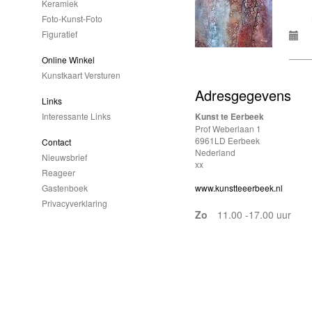
Keramiek
Foto-Kunst-Foto
Figuratief
Online Winkel
Kunstkaart Versturen
Adresgegevens
Links
Kunst te Eerbeek
Interessante Links
Prof Weberlaan 1
6961LD Eerbeek
Contact
Nederland
Nieuwsbrief
xx
Reageer
www.kunstteeerbeek.nl
Gastenboek
Privacyverklaring
Zo
11.00 -17.00 uur