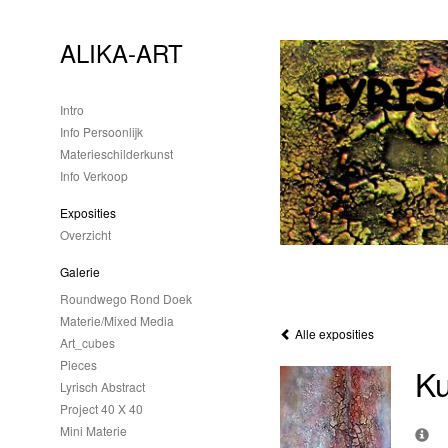
ALIKA-ART
Intro
Info Persoonlijk
Materieschilderkunst
Info Verkoop
Exposities
Overzicht
Galerie
Roundwego Rond Doek
Materie/mixed Media
Alle exposities
Art_cubes
Pieces
Ku
Lyrisch Abstract
Project 40 X 40
Mini Materie